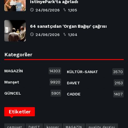
İstinyePark’ta ağırladı
24/06/2026
1,105
64 sanatçıdan ‘Organ Bağışı’ çağrısı
24/06/2026
1,104
Kategoriler
MAGAZİN
14303
KÜLTÜR-SANAT
3570
Manşet
9920
DAVET
2153
GÜNCEL
5901
CADDE
1407
Etiketler
cemiyet
DAVET
konser
MAGAZİN
quality dergisi