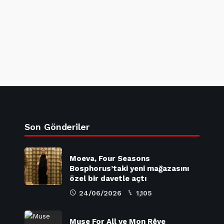
Son Gönderiler
Moeva, Four Seasons
Bosphorus’taki yeni mağazasını
özel bir davetle açtı
24/06/2026
1,105
Muse For All ve Mon Rêve