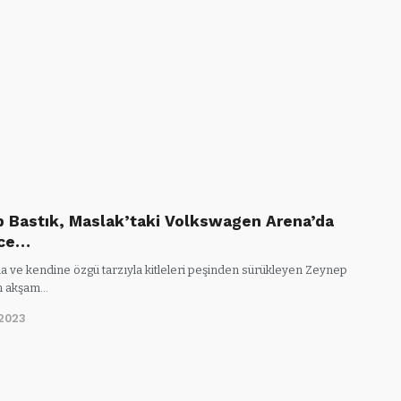
 Bastık, Maslak’taki Volkswagen Arena’da
rce…
la ve kendine özgü tarzıyla kitleleri peşinden sürükleyen Zeynep
n akşam…
/2023