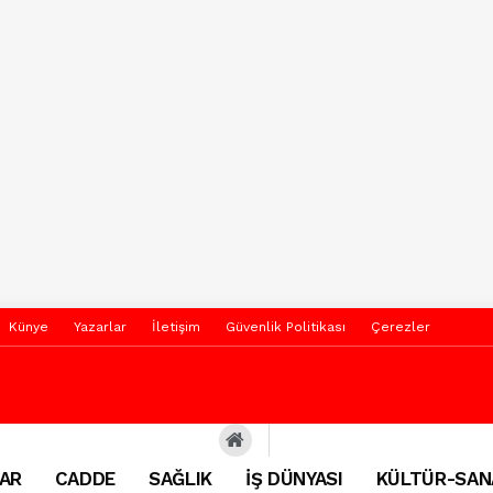
Künye
Yazarlar
İletişim
Güvenlik Politikası
Çerezler
AR
CADDE
SAĞLIK
İŞ DÜNYASI
KÜLTÜR-SAN