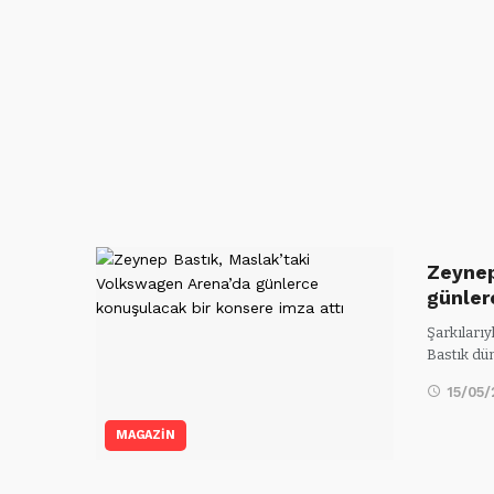
Zeynep
günle
Şarkılarıy
Bastık dü
15/05
MAGAZİN