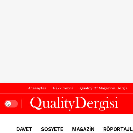
Anasayfas
Hakkımızda
Quality Of Magazine Dergisi
Dark mode
DAVET
SOSYETE
MAGAZİN
RÖPORTAJL