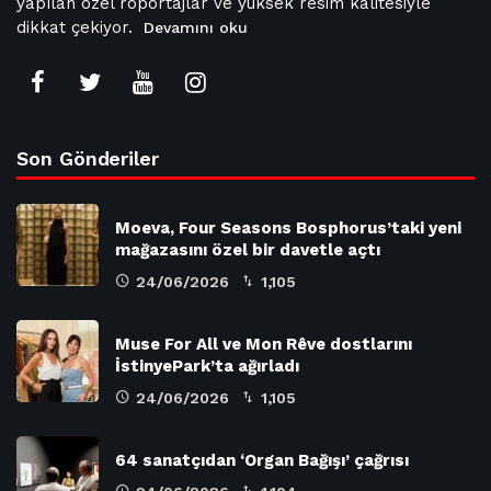
yapılan özel röportajlar ve yüksek resim kalitesiyle
dikkat çekiyor.
Devamını oku
Son Gönderiler
Moeva, Four Seasons Bosphorus’taki yeni
mağazasını özel bir davetle açtı
24/06/2026
1,105
Muse For All ve Mon Rêve dostlarını
İstinyePark’ta ağırladı
24/06/2026
1,105
64 sanatçıdan ‘Organ Bağışı’ çağrısı