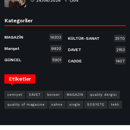
24/06/2026
1,104
Kategoriler
MAGAZİN
14303
KÜLTÜR-SANAT
3570
Manşet
9920
DAVET
2153
GÜNCEL
5901
CADDE
1407
Etiketler
cemiyet
DAVET
konser
MAGAZİN
quality dergisi
quality of magazine
sahne
single
SOSYETE
tekli