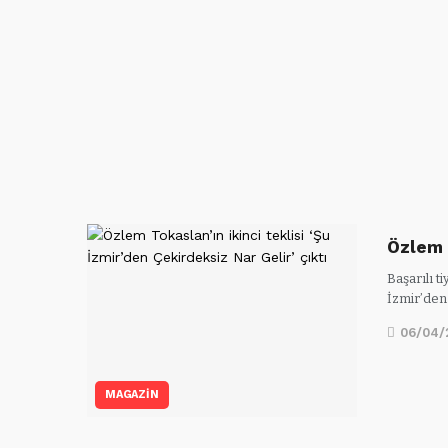
Özlem 
Başarılı t
İzmir’den
06/04/
MAGAZİN