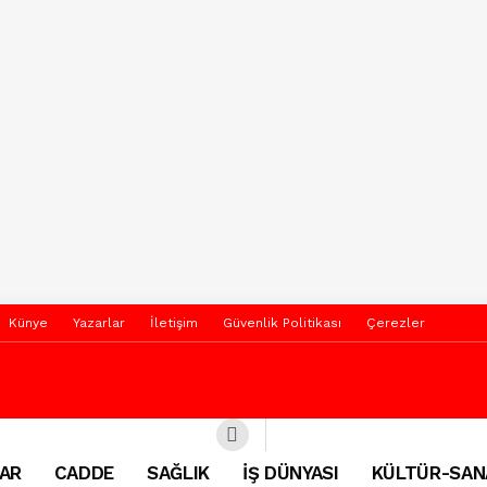
Künye
Yazarlar
İletişim
Güvenlik Politikası
Çerezler
AR
CADDE
SAĞLIK
İŞ DÜNYASI
KÜLTÜR-SAN