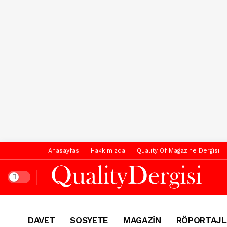
Anasayfas
Hakkımızda
Quality Of Magazine Dergisi
Dark mode
DAVET
SOSYETE
MAGAZİN
RÖPORTAJL