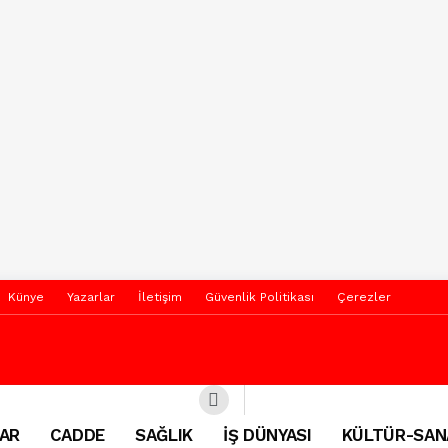
Künye
Yazarlar
İletişim
Güvenlik Politikası
Çerezler
AR
CADDE
SAĞLIK
İŞ DÜNYASI
KÜLTÜR-SAN