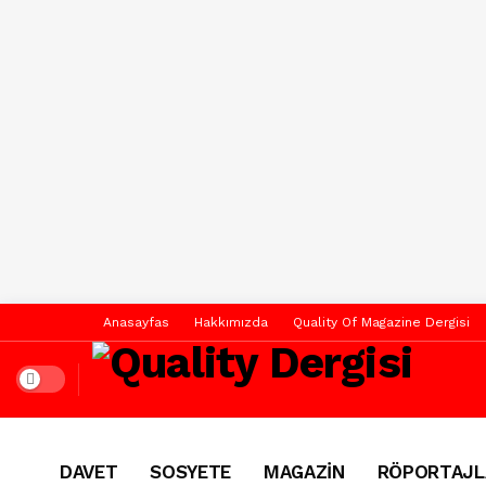
Anasayfas
Hakkımızda
Quality Of Magazine Dergisi
Dark mode
DAVET
SOSYETE
MAGAZİN
RÖPORTAJL