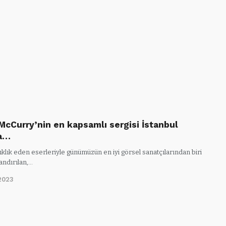
McCurry’nin en kapsamlı sergisi İstanbul
a…
ıklık eden eserleriyle günümüzün en iyi görsel sanatçılarından biri
andırılan,…
2023