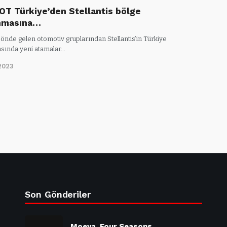
T Türkiye’den Stellantis bölge
nmasına…
önde gelen otomotiv gruplarından Stellantis’in Türkiye
sında yeni atamalar…
2023
Son Gönderiler
Moeva, Four Seasons