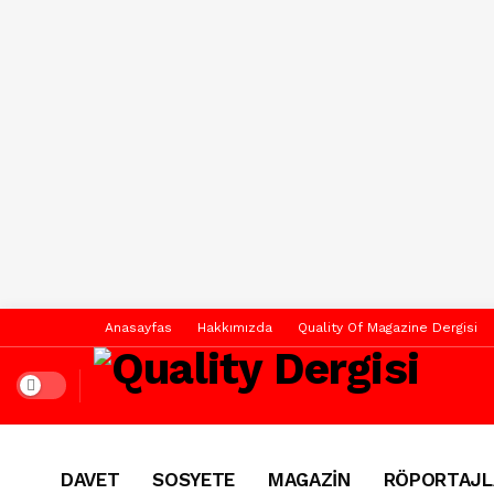
Anasayfas
Hakkımızda
Quality Of Magazine Dergisi
Dark mode
DAVET
SOSYETE
MAGAZİN
RÖPORTAJL