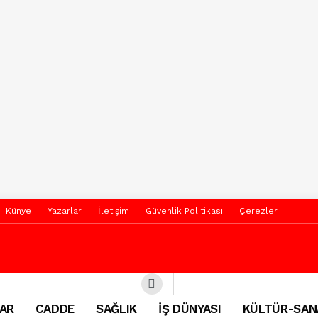
Künye
Yazarlar
İletişim
Güvenlik Politikası
Çerezler
AR
CADDE
SAĞLIK
İŞ DÜNYASI
KÜLTÜR-SAN