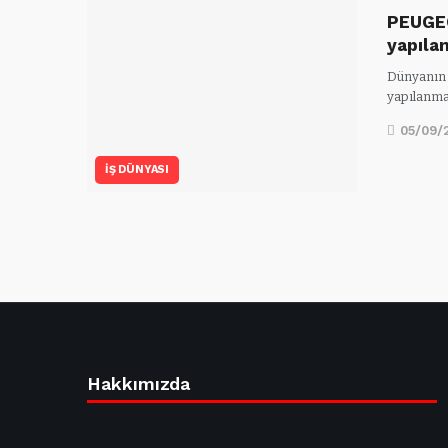
PEUGEO
yapıla
Dünyanın 
yapılanma
05/09/
İŞ DÜNYASI
Hakkımızda