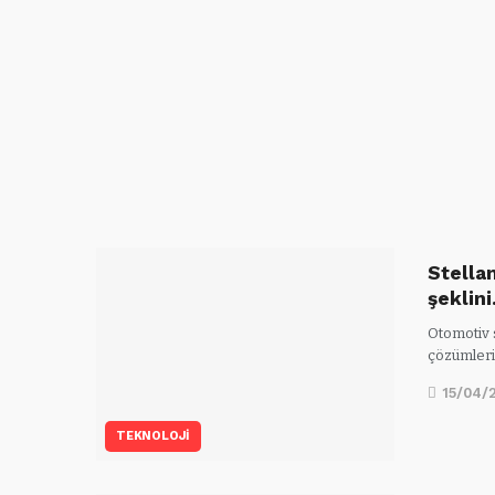
Stella
şeklin
Otomotiv s
çözümleri
15/04/
TEKNOLOJİ