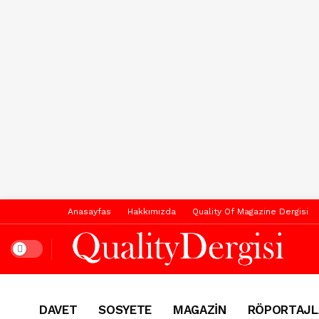
Anasayfas
Hakkımızda
Quality Of Magazine Dergisi
Dark mode
DAVET
SOSYETE
MAGAZİN
RÖPORTAJL