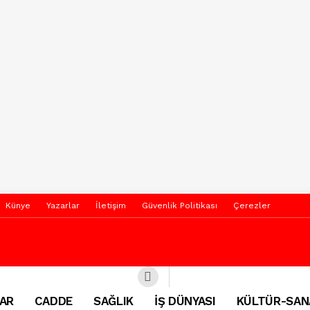
Künye
Yazarlar
İletişim
Güvenlik Politikası
Çerezler
AR
CADDE
SAĞLIK
İŞ DÜNYASI
KÜLTÜR-SAN