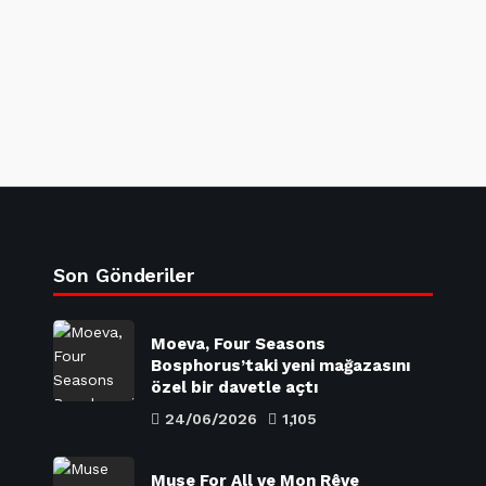
Son Gönderiler
Moeva, Four Seasons
Bosphorus’taki yeni mağazasını
özel bir davetle açtı
24/06/2026
1,105
Muse For All ve Mon Rêve