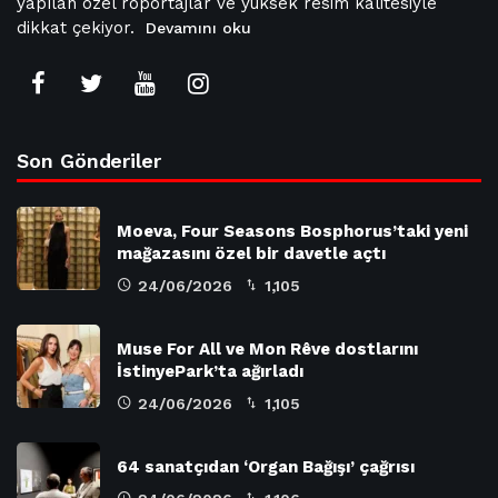
yapılan özel röportajlar ve yüksek resim kalitesiyle
dikkat çekiyor.
Devamını oku
Son Gönderiler
Moeva, Four Seasons Bosphorus’taki yeni
mağazasını özel bir davetle açtı
24/06/2026
1,105
Muse For All ve Mon Rêve dostlarını
İstinyePark’ta ağırladı
24/06/2026
1,105
64 sanatçıdan ‘Organ Bağışı’ çağrısı