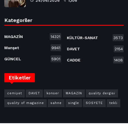
24/06/2026
1,106
Kategoriler
MAGAZİN
14321
KÜLTÜR-SANAT
3573
Manşet
9941
DAVET
2154
GÜNCEL
5901
CADDE
1408
Etiketler
cemiyet
DAVET
konser
MAGAZİN
quality dergisi
quality of magazine
sahne
single
SOSYETE
tekli