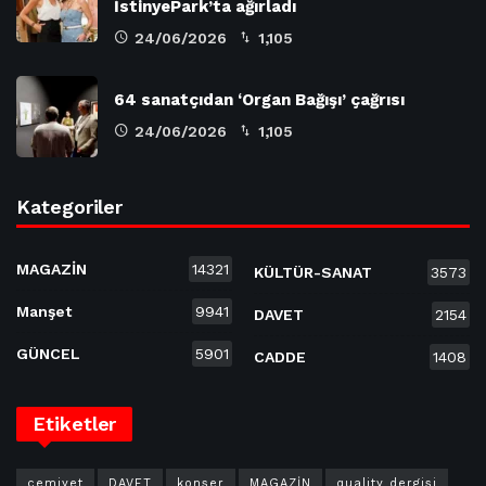
İstinyePark’ta ağırladı
24/06/2026
1,105
64 sanatçıdan ‘Organ Bağışı’ çağrısı
24/06/2026
1,105
Kategoriler
MAGAZİN
14321
KÜLTÜR-SANAT
3573
Manşet
9941
DAVET
2154
GÜNCEL
5901
CADDE
1408
Etiketler
cemiyet
DAVET
konser
MAGAZİN
quality dergisi