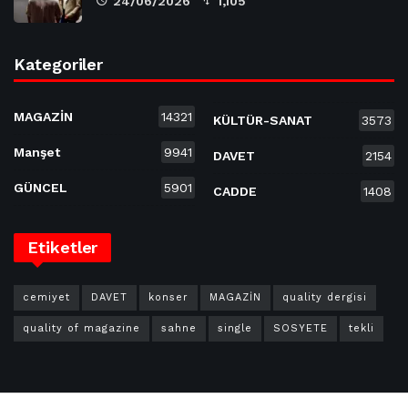
24/06/2026
1,105
Kategoriler
MAGAZİN
14321
KÜLTÜR-SANAT
3573
Manşet
9941
DAVET
2154
GÜNCEL
5901
CADDE
1408
Etiketler
cemiyet
DAVET
konser
MAGAZİN
quality dergisi
quality of magazine
sahne
single
SOSYETE
tekli