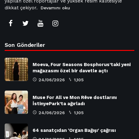
yapılan özel röportajlar ve yüksek resim kalitesiyle
dikkat çekiyor.
Devamını oku
Son Gönderiler
Moeva, Four Seasons Bosphorus’taki yeni
mağazasını özel bir davetle açtı
24/06/2026
1,105
Muse For All ve Mon Rêve dostlarını
İstinyePark’ta ağırladı
24/06/2026
1,105
64 sanatçıdan ‘Organ Bağışı’ çağrısı