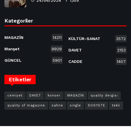
24/06/2026
1,105
Kategoriler
MAGAZİN
14311
KÜLTÜR-SANAT
3572
Manşet
9929
DAVET
2153
GÜNCEL
5901
CADDE
1407
Etiketler
cemiyet
DAVET
konser
MAGAZİN
quality dergisi
quality of magazine
sahne
single
SOSYETE
tekli