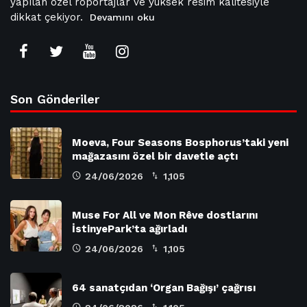
yapılan özel röportajlar ve yüksek resim kalitesiyle
dikkat çekiyor.
Devamını oku
Son Gönderiler
Moeva, Four Seasons Bosphorus’taki yeni
mağazasını özel bir davetle açtı
24/06/2026
1,105
Muse For All ve Mon Rêve dostlarını
İstinyePark’ta ağırladı
24/06/2026
1,105
64 sanatçıdan ‘Organ Bağışı’ çağrısı