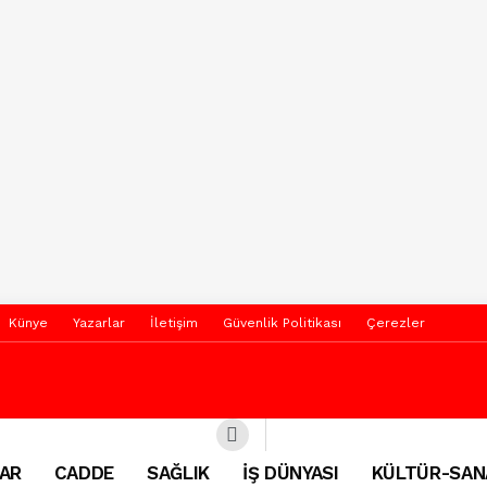
Künye
Yazarlar
İletişim
Güvenlik Politikası
Çerezler
AR
CADDE
SAĞLIK
İŞ DÜNYASI
KÜLTÜR-SAN