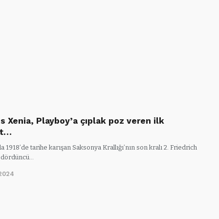
s Xenia, Playboy’a çıplak poz veren ilk
et…
 1918’de tarihe karışan Saksonya Krallığı’nın son kralı 2. Friedrich
n dördüncü…
2024