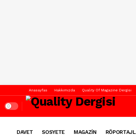
Anasayfas
Hakkımızda
Quality Of Magazine Dergisi
Dark mode
DAVET
SOSYETE
MAGAZİN
RÖPORTAJL