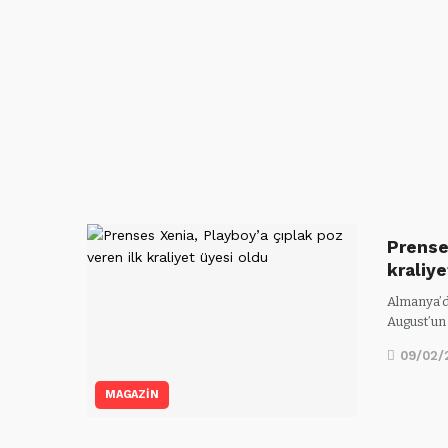
Prense
kraliy
Almanya’da
August’u
09/02/
MAGAZİN