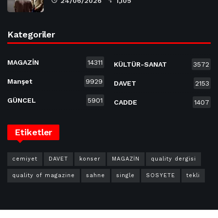
24/06/2026
1,105
Kategoriler
MAGAZİN
14311
KÜLTÜR-SANAT
3572
Manşet
9929
DAVET
2153
GÜNCEL
5901
CADDE
1407
Etiketler
cemiyet
DAVET
konser
MAGAZİN
quality dergisi
quality of magazine
sahne
single
SOSYETE
tekli