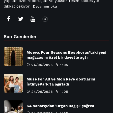
yapılan özel röportajlar ve yüksek resim kalitesiyle
dikkat çekiyor.
Devamını oku
Son Gönderiler
Moeva, Four Seasons Bosphorus’taki yeni
mağazasını özel bir davetle açtı
24/06/2026
1,105
Muse For All ve Mon Rêve dostlarını
İstinyePark’ta ağırladı
24/06/2026
1,105
64 sanatçıdan ‘Organ Bağışı’ çağrısı