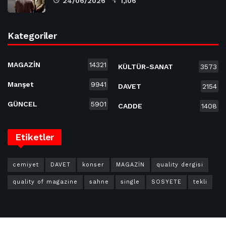
24/06/2026
1,106
Kategoriler
MAGAZİN
14321
KÜLTÜR-SANAT
3573
Manşet
9941
DAVET
2154
GÜNCEL
5901
CADDE
1408
Etiketler
cemiyet
DAVET
konser
MAGAZİN
quality dergisi
quality of magazine
sahne
single
SOSYETE
tekli