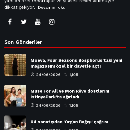
yapılan özel röportajlar ve yüksek resim kalitesiyle
dikkat çekiyor.
Devamını oku
Son Gönderiler
Moeva, Four Seasons Bosphorus’taki yeni
mağazasını özel bir davetle açtı
24/06/2026
1,105
Muse For All ve Mon Rêve dostlarını
İstinyePark’ta ağırladı
24/06/2026
1,105
64 sanatçıdan ‘Organ Bağışı’ çağrısı