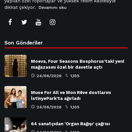
yapılan özel röportajlar ve yüksek resim kalitesiyle
dikkat çekiyor.
Devamını oku
Son Gönderiler
Moeva, Four Seasons Bosphorus’taki yeni
mağazasını özel bir davetle açtı
24/06/2026
1,105
Muse For All ve Mon Rêve dostlarını
İstinyePark’ta ağırladı
24/06/2026
1,105
64 sanatçıdan ‘Organ Bağışı’ çağrısı