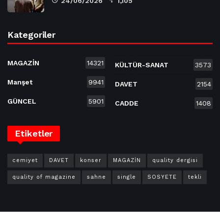
24/06/2026
1,105
Kategoriler
MAGAZİN
14321
KÜLTÜR-SANAT
3573
Manşet
9941
DAVET
2154
GÜNCEL
5901
CADDE
1408
Etiketler
cemiyet
DAVET
konser
MAGAZİN
quality dergisi
quality of magazine
sahne
single
SOSYETE
tekli