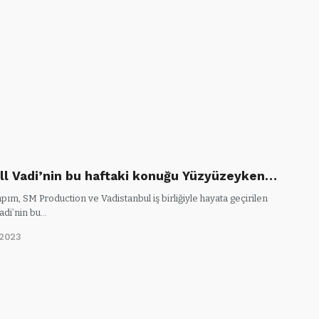
ll Vadi’nin bu haftaki konuğu Yüzyüzeyken…
apım, SM Production ve Vadistanbul iş birliğiyle hayata geçirilen
adi’nin bu…
2023