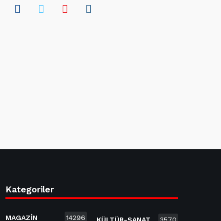
Kategoriler
MAGAZİN
14296
KÜLTÜR-SANAT
3570