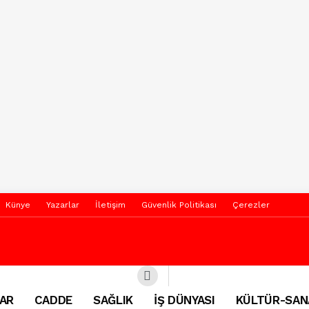
Künye
Yazarlar
İletişim
Güvenlik Politikası
Çerezler
AR
CADDE
SAĞLIK
İŞ DÜNYASI
KÜLTÜR-SAN