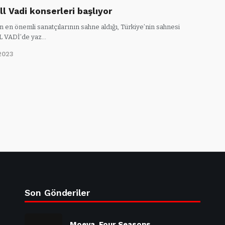
l Vadi konserleri başlıyor
n en önemli sanatçılarının sahne aldığı, Türkiye’nin sahnesi
 VADİ’de yaz…
2023
Son Gönderiler
Moeva, Four Seasons