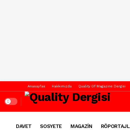
Anasayfas
Hakkımızda
Quality Of Magazine Dergisi
Dark mode
DAVET
SOSYETE
MAGAZİN
RÖPORTAJL