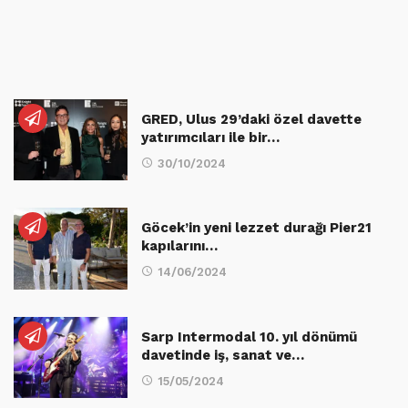
GRED, Ulus 29’daki özel davette
yatırımcıları ile bir…
30/10/2024
Göcek’in yeni lezzet durağı Pier21
kapılarını…
14/06/2024
Sarp Intermodal 10. yıl dönümü
davetinde iş, sanat ve…
15/05/2024