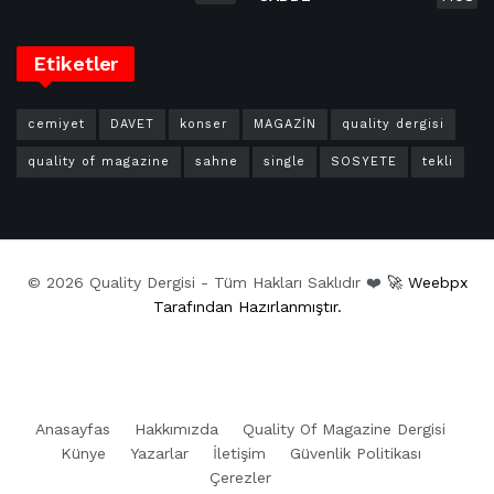
Etiketler
cemiyet
DAVET
konser
MAGAZİN
quality dergisi
quality of magazine
sahne
single
SOSYETE
tekli
© 2026 Quality Dergisi - Tüm Hakları Saklıdır ❤️
🚀 Weebpx
Tarafından Hazırlanmıştır.
Anasayfas
Hakkımızda
Quality Of Magazine Dergisi
Künye
Yazarlar
İletişim
Güvenlik Politikası
Çerezler