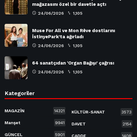
mağazasını özel bir davetle açtı
24/06/2026
1,105
Muse For All ve Mon Rêve dostlarını
İstinyePark’ta ağırladı
24/06/2026
1,105
64 sanatçıdan ‘Organ Bağışı’ çağrısı
24/06/2026
1,105
Kategoriler
MAGAZİN
14321
KÜLTÜR-SANAT
3573
Manşet
9941
DAVET
2154
GÜNCEL
5901
CADDE
1408