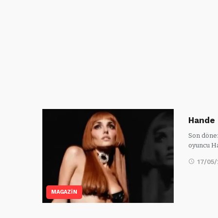
Hande 
Son dönem
oyuncu Ha
17/05
MAGAZİN