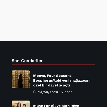
Son Gönderiler
Moeva, Four Seasons
Bosphorus’taki yeni mağazasını
özel bir davetle açtı
24/06/2026
1,105
Muse For All ve Mon Rêve