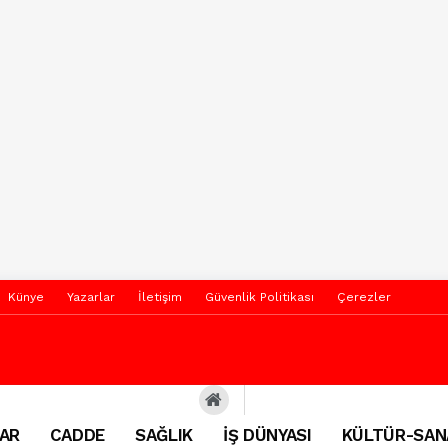
Künye
Yazarlar
İletişim
Güvenlik Politikası
Çerezler
AR
CADDE
SAĞLIK
İŞ DÜNYASI
KÜLTÜR-SAN