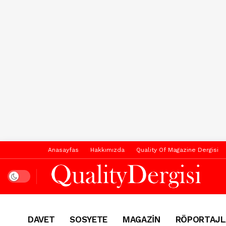
Anasayfas
Hakkımızda
Quality Of Magazine Dergisi
Dark mode
DAVET
SOSYETE
MAGAZİN
RÖPORTAJL