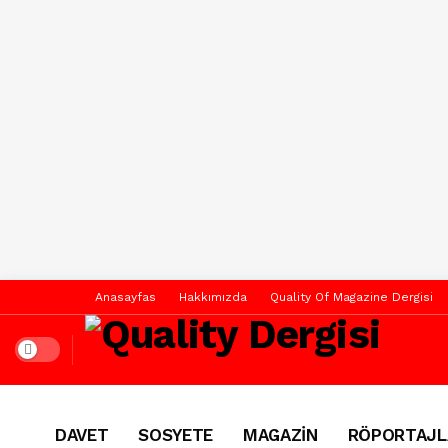
Anasayfas
Hakkımızda
Quality Of Magazine Dergisi
Dark mode
DAVET
SOSYETE
MAGAZİN
RÖPORTAJL