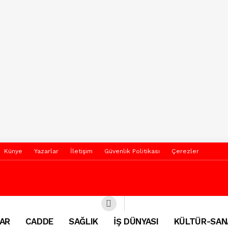
Künye
Yazarlar
İletişim
Güvenlik Politikası
Çerezler
AR
CADDE
SAĞLIK
İŞ DÜNYASI
KÜLTÜR-SAN