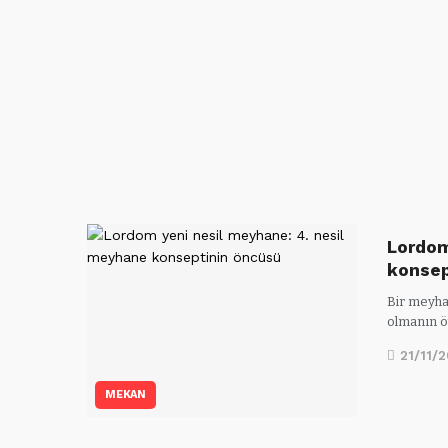
Lordom
konsep
Bir meyhan
olmanın ö
21/11/
MEKAN