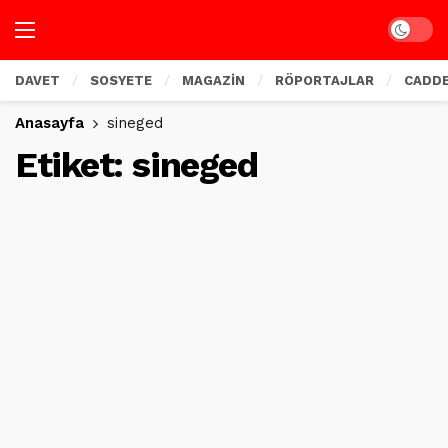
Dark mo
DAVET
SOSYETE
MAGAZİN
RÖPORTAJLAR
CADD
Anasayfa
sineged
Etiket:
sineged