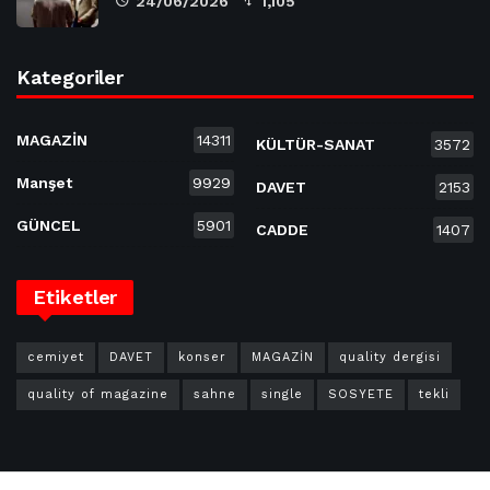
24/06/2026
1,105
Kategoriler
MAGAZİN
14311
KÜLTÜR-SANAT
3572
Manşet
9929
DAVET
2153
GÜNCEL
5901
CADDE
1407
Etiketler
cemiyet
DAVET
konser
MAGAZİN
quality dergisi
quality of magazine
sahne
single
SOSYETE
tekli