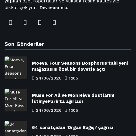
yapılan özel röportajlar ve yüksek resim kalitesiyle
dikkat çekiyor.
Devamını oku
Son Gönderiler
Moeva, Four Seasons Bosphorus’taki yeni
mağazasını özel bir davetle açtı
24/06/2026
1,105
Muse For All ve Mon Rêve dostlarını
İstinyePark’ta ağırladı
24/06/2026
1,105
64 sanatçıdan ‘Organ Bağışı’ çağrısı