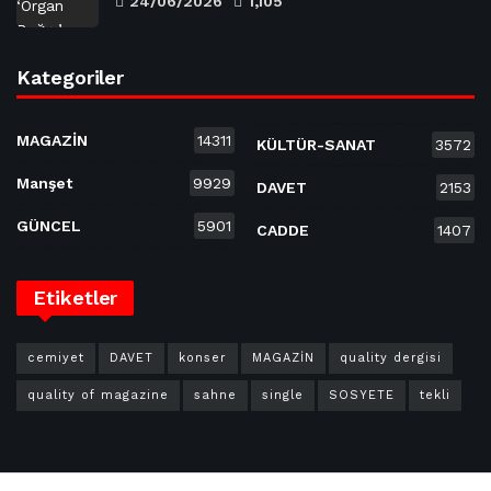
24/06/2026
1,105
Kategoriler
MAGAZİN
14311
KÜLTÜR-SANAT
3572
Manşet
9929
DAVET
2153
GÜNCEL
5901
CADDE
1407
Etiketler
cemiyet
DAVET
konser
MAGAZİN
quality dergisi
quality of magazine
sahne
single
SOSYETE
tekli