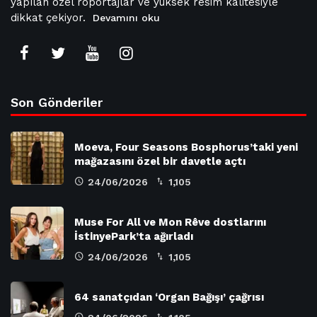
yapılan özel röportajlar ve yüksek resim kalitesiyle
dikkat çekiyor.
Devamını oku
Son Gönderiler
Moeva, Four Seasons Bosphorus’taki yeni
mağazasını özel bir davetle açtı
24/06/2026
1,105
Muse For All ve Mon Rêve dostlarını
İstinyePark’ta ağırladı
24/06/2026
1,105
64 sanatçıdan ‘Organ Bağışı’ çağrısı