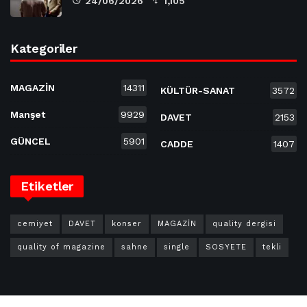
24/06/2026
1,105
Kategoriler
MAGAZİN
14311
KÜLTÜR-SANAT
3572
Manşet
9929
DAVET
2153
GÜNCEL
5901
CADDE
1407
Etiketler
cemiyet
DAVET
konser
MAGAZİN
quality dergisi
quality of magazine
sahne
single
SOSYETE
tekli