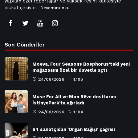
yapılan özel röportajlar ve yüksek resim kalitesiyle
dikkat çekiyor.
Devamını oku
Son Gönderiler
Moeva, Four Seasons Bosphorus’taki yeni
mağazasını özel bir davetle açtı
24/06/2026
1,105
Muse For All ve Mon Rêve dostlarını
İstinyePark’ta ağırladı
24/06/2026
1,104
64 sanatçıdan ‘Organ Bağışı’ çağrısı