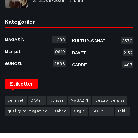
24/06/2026
1,104
Kategoriler
MAGAZİN
14296
KÜLTÜR-SANAT
3570
Manşet
9910
DAVET
2152
GÜNCEL
5898
CADDE
1407
Etiketler
cemiyet
DAVET
konser
MAGAZİN
quality dergisi
quality of magazine
sahne
single
SOSYETE
tekli