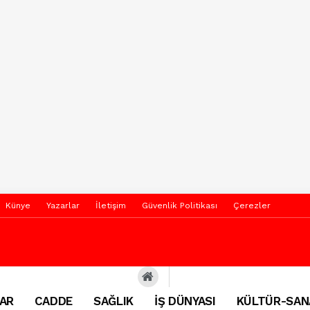
Künye
Yazarlar
İletişim
Güvenlik Politikası
Çerezler
AR
CADDE
SAĞLIK
İŞ DÜNYASI
KÜLTÜR-SAN