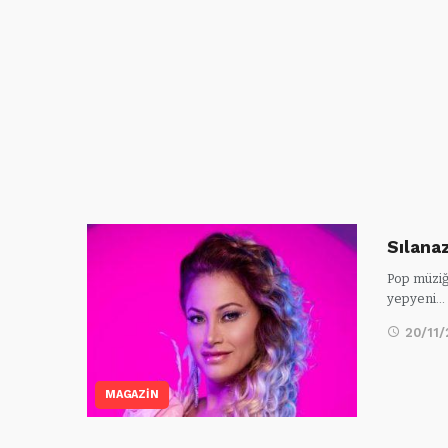
Sılana
Pop müziği
yepyeni…
20/11
MAGAZİN