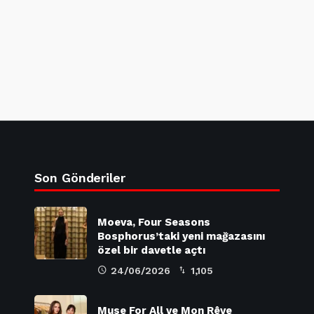
Son Gönderiler
Moeva, Four Seasons
Bosphorus’taki yeni mağazasını
özel bir davetle açtı
24/06/2026
1,105
Muse For All ve Mon Rêve