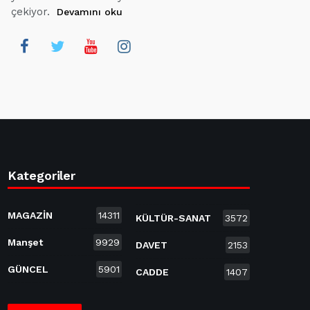
çekiyor.
Devamını oku
Kategoriler
MAGAZİN
14311
KÜLTÜR-SANAT
3572
Manşet
9929
DAVET
2153
GÜNCEL
5901
CADDE
1407