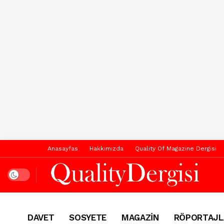
Anasayfas
Hakkımızda
Quality Of Magazine Dergisi
Dark mode
DAVET
SOSYETE
MAGAZİN
RÖPORTAJL