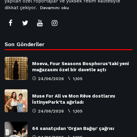
yapılan özel röportajlar ve yüksek resim kalitesiyle
dikkat çekiyor.
Devamını oku
Son Gönderiler
Moeva, Four Seasons Bosphorus’taki yeni
mağazasını özel bir davetle açtı
24/06/2026
1,105
Muse For All ve Mon Rêve dostlarını
İstinyePark’ta ağırladı
24/06/2026
1,105
64 sanatçıdan ‘Organ Bağışı’ çağrısı