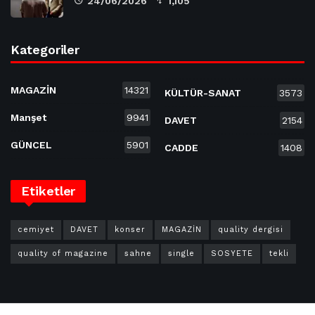
24/06/2026
1,105
Kategoriler
MAGAZİN
14321
KÜLTÜR-SANAT
3573
Manşet
9941
DAVET
2154
GÜNCEL
5901
CADDE
1408
Etiketler
cemiyet
DAVET
konser
MAGAZİN
quality dergisi
quality of magazine
sahne
single
SOSYETE
tekli