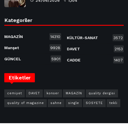
24/06/2026
1,104
Kategoriler
MAGAZİN
14310
KÜLTÜR-SANAT
3572
Manşet
9928
DAVET
2153
GÜNCEL
5901
CADDE
1407
Etiketler
cemiyet
DAVET
konser
MAGAZİN
quality dergisi
quality of magazine
sahne
single
SOSYETE
tekli