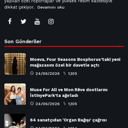
yapılan özel röportajlar ve yüksek resim kalitesiyle
dikkat çekiyor.
Devamını oku
Son Gönderiler
Moeva, Four Seasons Bosphorus’taki yeni
mağazasını özel bir davetle açtı
24/06/2026
1,105
Muse For All ve Mon Rêve dostlarını
İstinyePark’ta ağırladı
24/06/2026
1,105
64 sanatçıdan ‘Organ Bağışı’ çağrısı