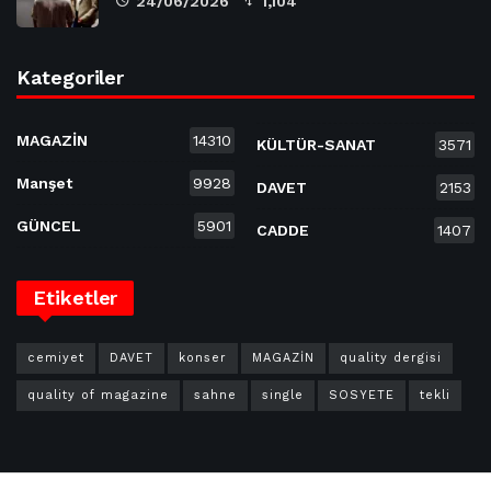
24/06/2026
1,104
Kategoriler
MAGAZİN
14310
KÜLTÜR-SANAT
3571
Manşet
9928
DAVET
2153
GÜNCEL
5901
CADDE
1407
Etiketler
cemiyet
DAVET
konser
MAGAZİN
quality dergisi
quality of magazine
sahne
single
SOSYETE
tekli