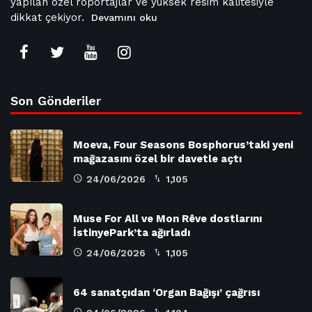
yapılan özel röportajlar ve yüksek resim kalitesiyle
dikkat çekiyor.
Devamını oku
Son Gönderiler
Moeva, Four Seasons Bosphorus’taki yeni
mağazasını özel bir davetle açtı
24/06/2026
1,105
Muse For All ve Mon Rêve dostlarını
İstinyePark’ta ağırladı
24/06/2026
1,105
64 sanatçıdan ‘Organ Bağışı’ çağrısı