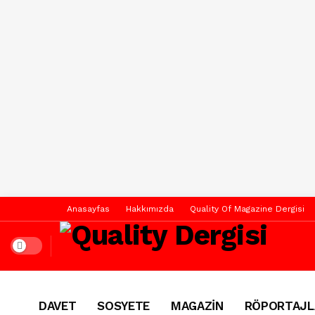
Anasayfas
Hakkımızda
Quality Of Magazine Dergisi
Dark mode
DAVET
SOSYETE
MAGAZİN
RÖPORTAJL