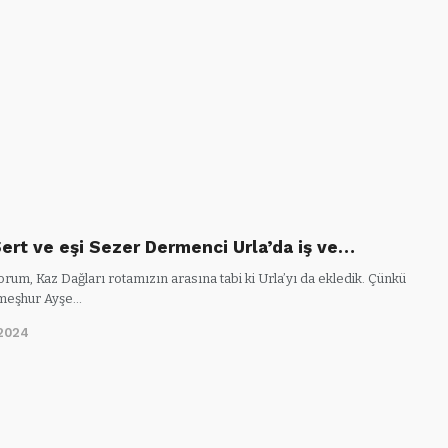
Sert ve eşi Sezer Dermenci Urla’da iş ve…
um, Kaz Dağları rotamızın arasına tabi ki Urla’yı da ekledik. Çünkü
 meşhur Ayşe…
2024