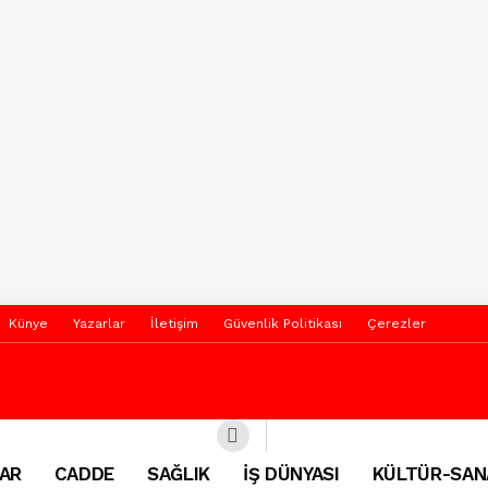
Künye
Yazarlar
İletişim
Güvenlik Politikası
Çerezler
AR
CADDE
SAĞLIK
İŞ DÜNYASI
KÜLTÜR-SAN