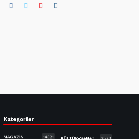
Kategoriler
MAGAZİN
14321
KÜLTÜR-SANAT
3573