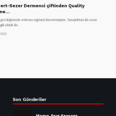
Sert-Sezer Dermenci çiftinden Quality
ine…
k gördüğümde evleneceğimizi hissetmiştim. Tanıştıktan iki sene
ili olduk iki…
2023
Son Gönderiler
Moeva, Four Seasons