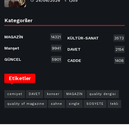
24/06/2026
1,105
Kategoriler
MAGAZİN
14321
KÜLTÜR-SANAT
3573
Manşet
9941
DAVET
2154
GÜNCEL
5901
CADDE
1408
Etiketler
cemiyet
DAVET
konser
MAGAZİN
quality dergisi
quality of magazine
sahne
single
SOSYETE
tekli