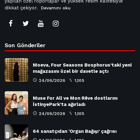
yapılan özel röportajlar ve yüksek resim kalitesiyle
dikkat çekiyor.
Devamını oku
Son Gönderiler
Moeva, Four Seasons Bosphorus’taki yeni
mağazasını özel bir davetle açtı
24/06/2026
1,105
Muse For All ve Mon Rêve dostlarını
İstinyePark’ta ağırladı
24/06/2026
1,105
64 sanatçıdan ‘Organ Bağışı’ çağrısı