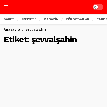
Dark mo
DAVET
SOSYETE
MAGAZİN
RÖPORTAJLAR
CADD
Anasayfa
şevvalşahin
Etiket:
şevvalşahin