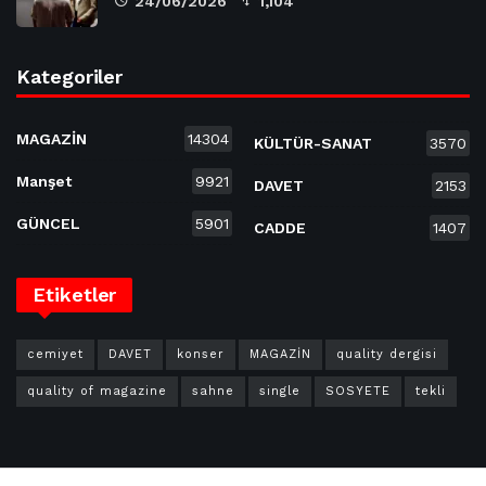
24/06/2026
1,104
Kategoriler
MAGAZİN
14304
KÜLTÜR-SANAT
3570
Manşet
9921
DAVET
2153
GÜNCEL
5901
CADDE
1407
Etiketler
cemiyet
DAVET
konser
MAGAZİN
quality dergisi
quality of magazine
sahne
single
SOSYETE
tekli