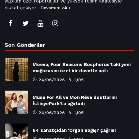
yapılan özel röportajlar ve yüksek resim kalitesiyle
dikkat çekiyor.
Devamını oku
Son Gönderiler
Moeva, Four Seasons Bosphorus’taki yeni
mağazasını özel bir davetle açtı
24/06/2026
1,105
Muse For All ve Mon Rêve dostlarını
İstinyePark’ta ağırladı
24/06/2026
1,105
64 sanatçıdan ‘Organ Bağışı’ çağrısı