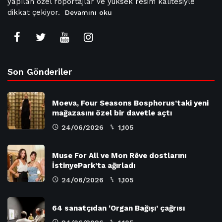
yapılan özel röportajlar ve yüksek resim kalitesiyle
dikkat çekiyor.
Devamını oku
Son Gönderiler
Moeva, Four Seasons Bosphorus’taki yeni
mağazasını özel bir davetle açtı
24/06/2026
1,105
Muse For All ve Mon Rêve dostlarını
İstinyePark’ta ağırladı
24/06/2026
1,105
64 sanatçıdan ‘Organ Bağışı’ çağrısı