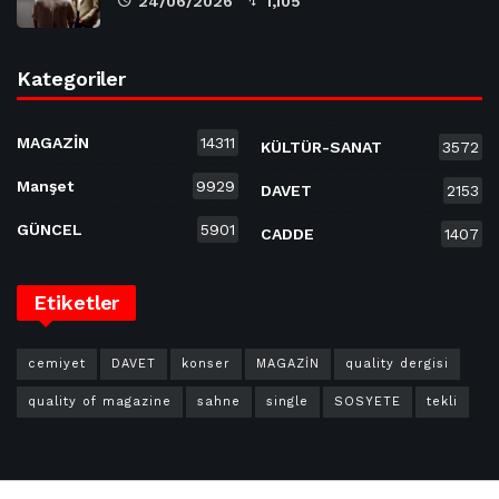
24/06/2026
1,105
Kategoriler
MAGAZİN
14311
KÜLTÜR-SANAT
3572
Manşet
9929
DAVET
2153
GÜNCEL
5901
CADDE
1407
Etiketler
cemiyet
DAVET
konser
MAGAZİN
quality dergisi
quality of magazine
sahne
single
SOSYETE
tekli