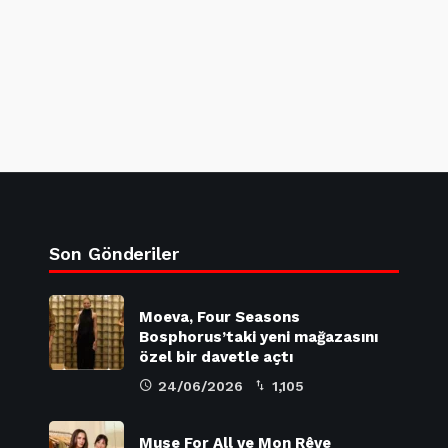
Son Gönderiler
Moeva, Four Seasons
Bosphorus’taki yeni mağazasını
özel bir davetle açtı
24/06/2026
1,105
Muse For All ve Mon Rêve