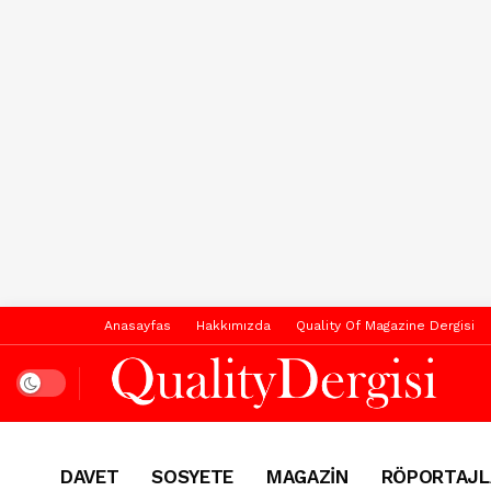
Anasayfas
Hakkımızda
Quality Of Magazine Dergisi
Dark mode
DAVET
SOSYETE
MAGAZİN
RÖPORTAJL