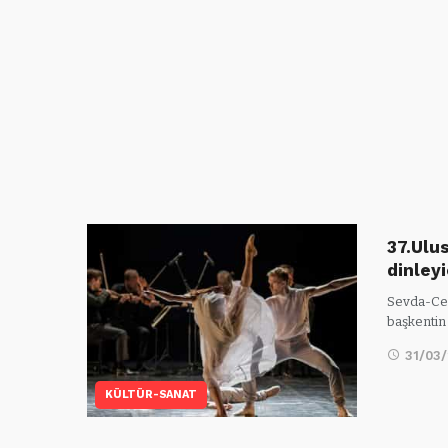
37.Ulus
dinley
Sevda-Cen
başkentin
31/03
KÜLTÜR-SANAT