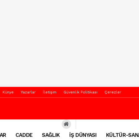
Künye
Yazarlar
İletişim
Güvenlik Politikası
Çerezler
AR
CADDE
SAĞLIK
İŞ DÜNYASI
KÜLTÜR-SAN