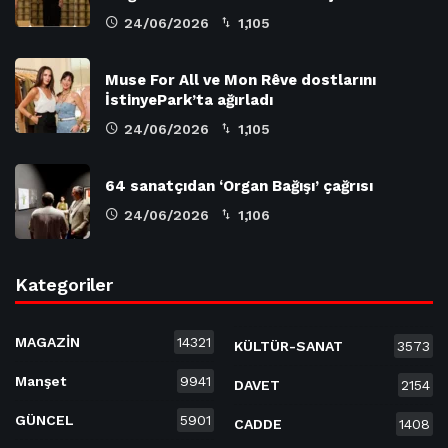
24/06/2026
1,105
Muse For All ve Mon Rêve dostlarını
İstinyePark’ta ağırladı
24/06/2026
1,105
64 sanatçıdan ‘Organ Bağışı’ çağrısı
24/06/2026
1,106
Kategoriler
MAGAZİN
14321
KÜLTÜR-SANAT
3573
Manşet
9941
DAVET
2154
GÜNCEL
5901
CADDE
1408