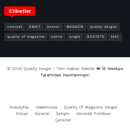
Etiketler
cemiyet
DAVET
konser
MAGAZİN
quality dergisi
quality of magazine
sahne
single
SOSYETE
tekli
© 2026 Quality Dergisi - Tüm Hakları Saklıdır ❤️
🚀 Weebpx
Tarafından Hazırlanmıştır.
Anasayfas
Hakkımızda
Quality Of Magazine Dergisi
Künye
Yazarlar
İletişim
Güvenlik Politikası
Çerezler