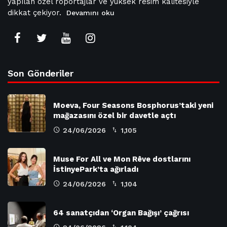
yapılan özel röportajlar ve yüksek resim kalitesiyle
dikkat çekiyor.
Devamını oku
Son Gönderiler
Moeva, Four Seasons Bosphorus’taki yeni
mağazasını özel bir davetle açtı
24/06/2026
1,105
Muse For All ve Mon Rêve dostlarını
İstinyePark’ta ağırladı
24/06/2026
1,104
64 sanatçıdan ‘Organ Bağışı’ çağrısı