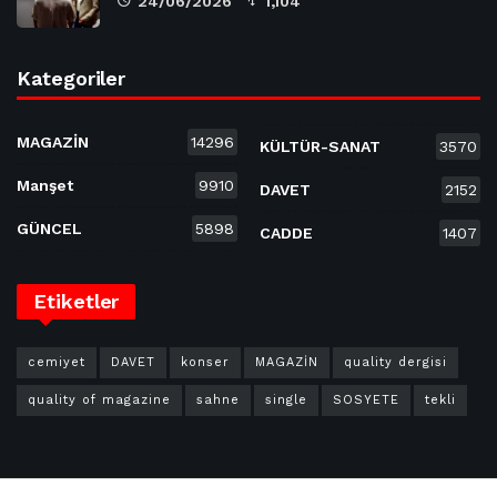
24/06/2026
1,104
Kategoriler
MAGAZİN
14296
KÜLTÜR-SANAT
3570
Manşet
9910
DAVET
2152
GÜNCEL
5898
CADDE
1407
Etiketler
cemiyet
DAVET
konser
MAGAZİN
quality dergisi
quality of magazine
sahne
single
SOSYETE
tekli