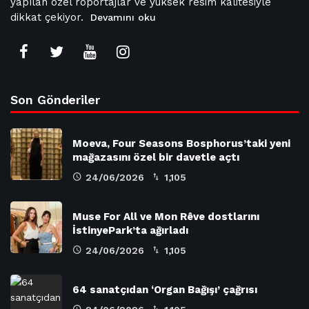
yapılan özel röportajlar ve yüksek resim kalitesiyle
dikkat çekiyor.
Devamını oku
Son Gönderiler
Moeva, Four Seasons Bosphorus’taki yeni
mağazasını özel bir davetle açtı
24/06/2026
1,105
Muse For All ve Mon Rêve dostlarını
İstinyePark’ta ağırladı
24/06/2026
1,105
64 sanatçıdan ‘Organ Bağışı’ çağrısı