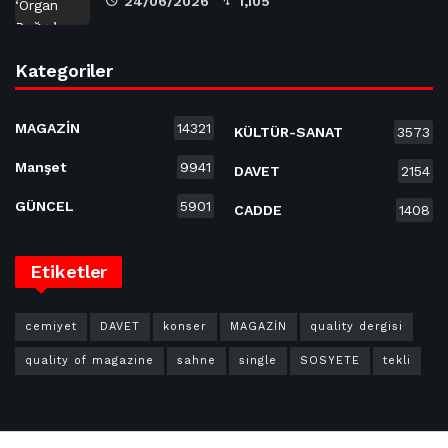
24/06/2026
1,105
Kategoriler
MAGAZİN
14321
KÜLTÜR-SANAT
3573
Manşet
9941
DAVET
2154
GÜNCEL
5901
CADDE
1408
Etiketler
cemiyet
DAVET
konser
MAGAZİN
quality dergisi
quality of magazine
sahne
single
SOSYETE
tekli