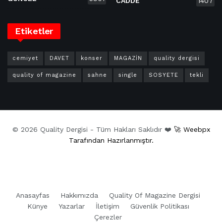
CADDE
1407
Etiketler
cemiyet
DAVET
konser
MAGAZİN
quality dergisi
quality of magazine
sahne
single
SOSYETE
tekli
© 2026 Quality Dergisi - Tüm Hakları Saklıdır ❤️
🚀 Weebpx
Tarafından Hazırlanmıştır.
Anasayfas
Hakkımızda
Quality Of Magazine Dergisi
Künye
Yazarlar
İletişim
Güvenlik Politikası
Çerezler