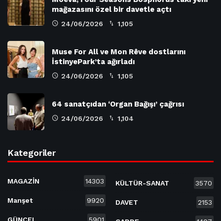
mağazasını özel bir davetle açtı
24/06/2026
1,105
Muse For All ve Mon Rêve dostlarını
İstinyePark’ta ağırladı
24/06/2026
1,105
64 sanatçıdan ‘Organ Bağışı’ çağrısı
24/06/2026
1,104
Kategoriler
MAGAZİN
14303
KÜLTÜR-SANAT
3570
Manşet
9920
DAVET
2153
GÜNCEL
5901