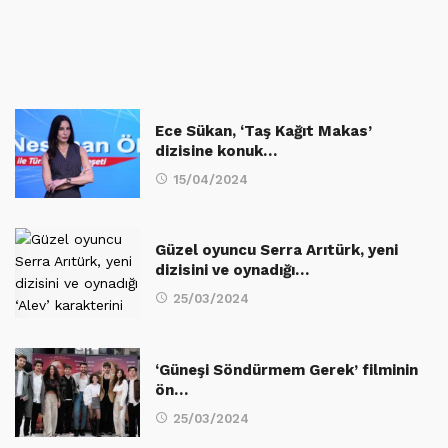
Ece Sükan, ‘Taş Kağıt Makas’
dizisine konuk…
15/04/2024
Güzel oyuncu Serra Arıtürk, yeni
dizisini ve oynadığı…
25/03/2024
‘Güneşi Söndürmem Gerek’ filminin
ön…
25/03/2024