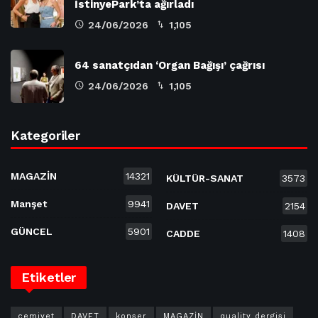
İstinyePark’ta ağırladı
24/06/2026
1,105
64 sanatçıdan ‘Organ Bağışı’ çağrısı
24/06/2026
1,105
Kategoriler
MAGAZİN
14321
KÜLTÜR-SANAT
3573
Manşet
9941
DAVET
2154
GÜNCEL
5901
CADDE
1408
Etiketler
cemiyet
DAVET
konser
MAGAZİN
quality dergisi