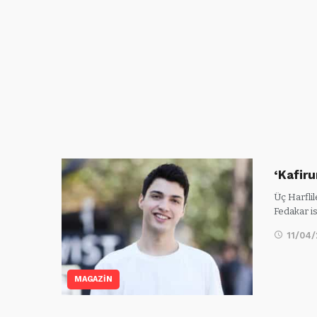
‘Kafiru
Üç Harflil
Fedakar is
11/04
MAGAZİN