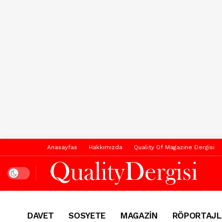
Anasayfas
Hakkımızda
Quality Of Magazine Dergisi
Dark mode
DAVET
SOSYETE
MAGAZİN
RÖPORTAJL