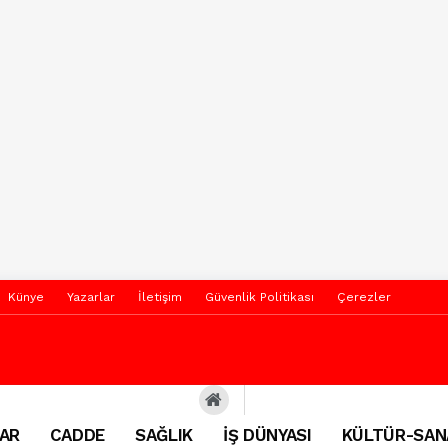
Künye
Yazarlar
İletişim
Güvenlik Politikası
Çerezler
AR
CADDE
SAĞLIK
İŞ DÜNYASI
KÜLTÜR-SAN