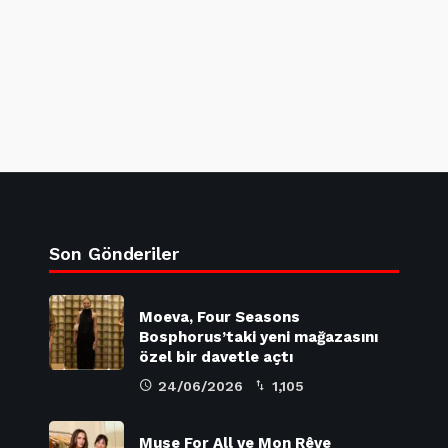
Son Gönderiler
Moeva, Four Seasons
Bosphorus’taki yeni mağazasını
özel bir davetle açtı
24/06/2026
1,105
Muse For All ve Mon Rêve