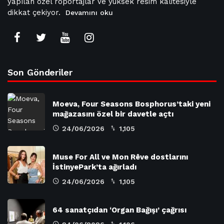
yapılan özel röportajlar ve yüksek resim kalitesiyle
dikkat çekiyor.
Devamını oku
Son Gönderiler
Moeva, Four Seasons Bosphorus’taki yeni
mağazasını özel bir davetle açtı
24/06/2026
1,105
Muse For All ve Mon Rêve dostlarını
İstinyePark’ta ağırladı
24/06/2026
1,105
64 sanatçıdan ‘Organ Bağışı’ çağrısı