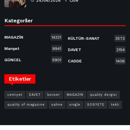
24/06/2026
1,106
Kategoriler
MAGAZİN
14321
KÜLTÜR-SANAT
3573
Manşet
9941
DAVET
2154
GÜNCEL
5901
CADDE
1408
Etiketler
cemiyet
DAVET
konser
MAGAZİN
quality dergisi
quality of magazine
sahne
single
SOSYETE
tekli