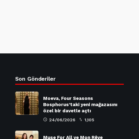
Son Gönderiler
Moeva, Four Seasons
Bosphorus’taki yeni mağazasını
özel bir davetle açtı
24/06/2026
1,105
Muse For All ve Mon Rêve