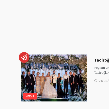
Taciroğ
Peysan ve 
Taciroğlu
21/08
DAVET