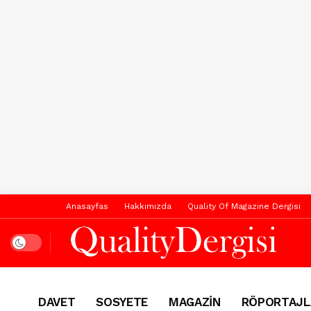
Anasayfas
Hakkımızda
Quality Of Magazine Dergisi
Dark mode
DAVET
SOSYETE
MAGAZİN
RÖPORTAJL