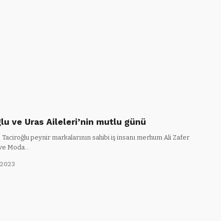
lu ve Uras Aileleri’nin mutlu günü
Taciroğlu peynir markalarının sahibi iş insanı merhum Ali Zafer
 ve Moda…
/2023