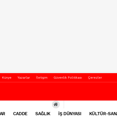
Künye
Yazarlar
İletişim
Güvenlik Politikası
Çerezler
AR
CADDE
SAĞLIK
İŞ DÜNYASI
KÜLTÜR-SAN