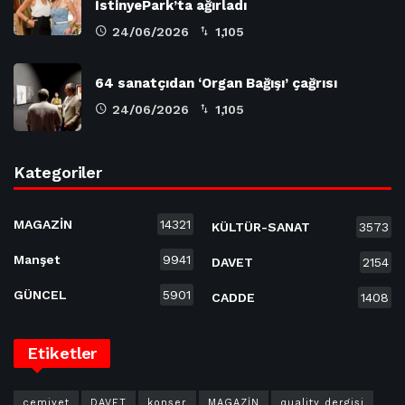
İstinyePark’ta ağırladı
24/06/2026
1,105
64 sanatçıdan ‘Organ Bağışı’ çağrısı
24/06/2026
1,105
Kategoriler
MAGAZİN
14321
KÜLTÜR-SANAT
3573
Manşet
9941
DAVET
2154
GÜNCEL
5901
CADDE
1408
Etiketler
cemiyet
DAVET
konser
MAGAZİN
quality dergisi