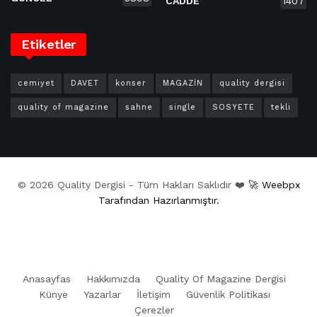
CADDE
1407
Etiketler
cemiyet
DAVET
konser
MAGAZİN
quality dergisi
quality of magazine
sahne
single
SOSYETE
tekli
© 2026 Quality Dergisi - Tüm Hakları Saklıdır ❤️
🚀 Weebpx
Tarafından Hazırlanmıştır.
Anasayfas
Hakkımızda
Quality Of Magazine Dergisi
Künye
Yazarlar
İletişim
Güvenlik Politikası
Çerezler