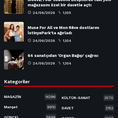
mağazasını özel bir davetle açtı
24/06/2026
1,105
Muse For All ve Mon Rêve dostlarını
İstinyePark’ta ağırladı
24/06/2026
1,104
64 sanatçıdan ‘Organ Bağışı’ çağrısı
24/06/2026
1,104
Kategoriler
MAGAZİN
14296
KÜLTÜR-SANAT
3570
Manşet
9910
DAVET
2152
GÜNCEL
5898