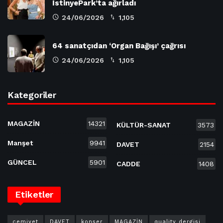
İstinyePark’ta ağırladı
24/06/2026
1,105
64 sanatçıdan ‘Organ Bağışı’ çağrısı
24/06/2026
1,105
Kategoriler
MAGAZİN
14321
KÜLTÜR-SANAT
3573
Manşet
9941
DAVET
2154
GÜNCEL
5901
CADDE
1408
Etiketler
cemiyet
DAVET
konser
MAGAZİN
quality dergisi