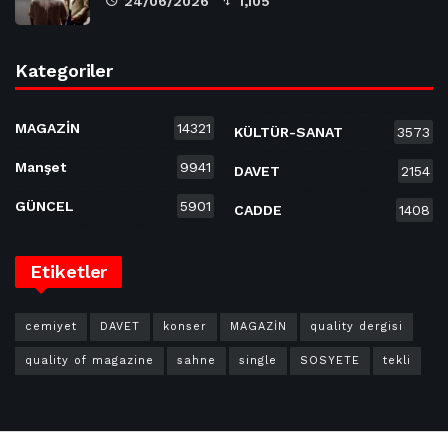
24/06/2026
1,105
Kategoriler
MAGAZİN
14321
KÜLTÜR-SANAT
3573
Manşet
9941
DAVET
2154
GÜNCEL
5901
CADDE
1408
Etiketler
cemiyet
DAVET
konser
MAGAZİN
quality dergisi
quality of magazine
sahne
single
SOSYETE
tekli