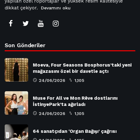
yapılan özel röportajlar ve yüksek resim kalitesiyle
dikkat çekiyor.
Devamını oku
Son Gönderiler
Moeva, Four Seasons Bosphorus’taki yeni
mağazasını özel bir davetle açtı
24/06/2026
1,105
Muse For All ve Mon Rêve dostlarını
İstinyePark’ta ağırladı
24/06/2026
1,105
64 sanatçıdan ‘Organ Bağışı’ çağrısı