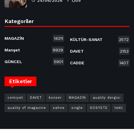
24/06/2026
1,105
Kategoriler
MAGAZİN
14311
KÜLTÜR-SANAT
3572
Manşet
9929
DAVET
2153
GÜNCEL
5901
CADDE
1407
Etiketler
cemiyet
DAVET
konser
MAGAZİN
quality dergisi
quality of magazine
sahne
single
SOSYETE
tekli