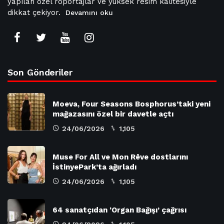
yapılan özel röportajlar ve yüksek resim kalitesiyle
dikkat çekiyor.
Devamını oku
Son Gönderiler
Moeva, Four Seasons Bosphorus’taki yeni
mağazasını özel bir davetle açtı
24/06/2026
1,105
Muse For All ve Mon Rêve dostlarını
İstinyePark’ta ağırladı
24/06/2026
1,105
64 sanatçıdan ‘Organ Bağışı’ çağrısı