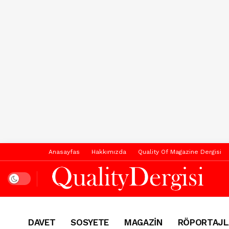
Anasayfas
Hakkımızda
Quality Of Magazine Dergisi
Dark mode
DAVET
SOSYETE
MAGAZİN
RÖPORTAJL