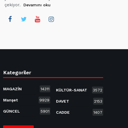
çekiyor.
Devamını oku
Kategoriler
MAGAZİN
14311
KÜLTÜR-SANAT
3572
Manşet
9929
DAVET
2153
GÜNCEL
5901
CADDE
1407