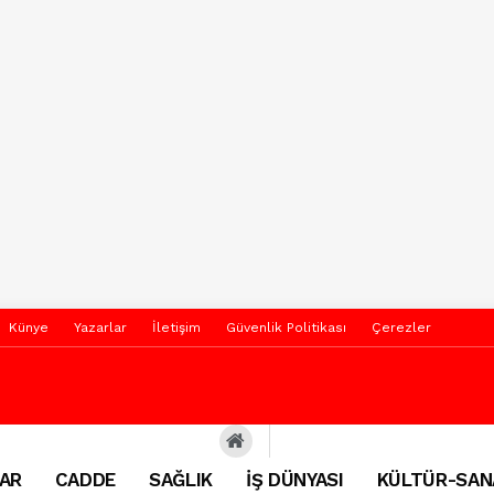
Künye
Yazarlar
İletişim
Güvenlik Politikası
Çerezler
AR
CADDE
SAĞLIK
İŞ DÜNYASI
KÜLTÜR-SAN