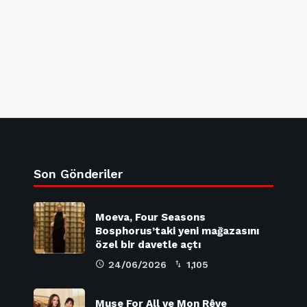
Son Gönderiler
Moeva, Four Seasons
Bosphorus’taki yeni mağazasını
özel bir davetle açtı
24/06/2026
1,105
Muse For All ve Mon Rêve