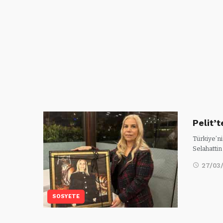
Pelit’
Türkiye’ni
Selahatti
27/03
SOSYETE