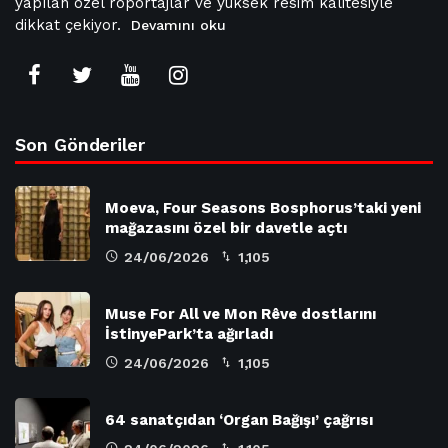
yapılan özel röportajlar ve yüksek resim kalitesiyle
dikkat çekiyor.
Devamını oku
Son Gönderiler
Moeva, Four Seasons Bosphorus’taki yeni
mağazasını özel bir davetle açtı
24/06/2026
1,105
Muse For All ve Mon Rêve dostlarını
İstinyePark’ta ağırladı
24/06/2026
1,105
64 sanatçıdan ‘Organ Bağışı’ çağrısı