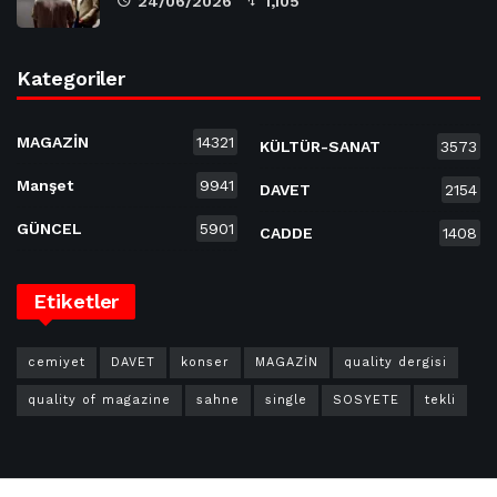
24/06/2026
1,105
Kategoriler
MAGAZİN
14321
KÜLTÜR-SANAT
3573
Manşet
9941
DAVET
2154
GÜNCEL
5901
CADDE
1408
Etiketler
cemiyet
DAVET
konser
MAGAZİN
quality dergisi
quality of magazine
sahne
single
SOSYETE
tekli