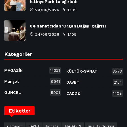
İstinyePark’ta ağırladı
24/06/2026
1,105
64 sanatçıdan ‘Organ Bağışı’ çağrısı
24/06/2026
1,105
Kategoriler
MAGAZİN
14321
KÜLTÜR-SANAT
3573
Manşet
9941
DAVET
2154
GÜNCEL
5901
CADDE
1408
Etiketler
cemiyet
DAVET
konser
MAGAZİN
quality dergisi