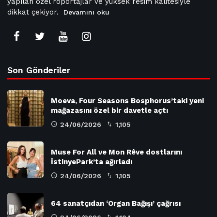
yapılan özel röportajlar ve yüksek resim kalitesiyle
dikkat çekiyor.
Devamını oku
Son Gönderiler
Moeva, Four Seasons Bosphorus’taki yeni
mağazasını özel bir davetle açtı
24/06/2026
1,105
Muse For All ve Mon Rêve dostlarını
İstinyePark’ta ağırladı
24/06/2026
1,105
64 sanatçıdan ‘Organ Bağışı’ çağrısı