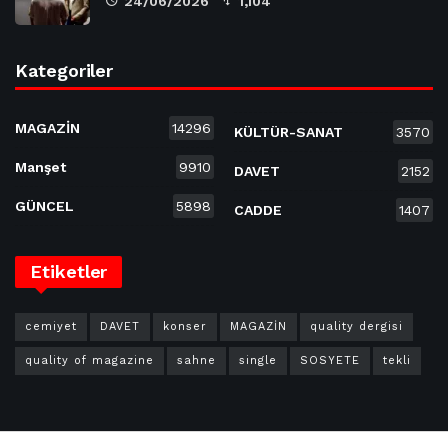
24/06/2026
1,104
Kategoriler
MAGAZİN
14296
KÜLTÜR-SANAT
3570
Manşet
9910
DAVET
2152
GÜNCEL
5898
CADDE
1407
Etiketler
cemiyet
DAVET
konser
MAGAZİN
quality dergisi
quality of magazine
sahne
single
SOSYETE
tekli