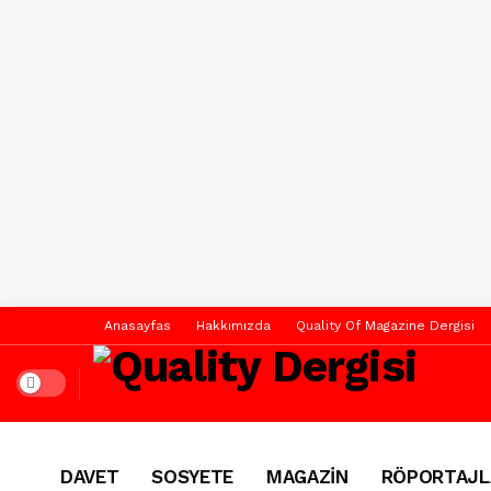
Anasayfas
Hakkımızda
Quality Of Magazine Dergisi
Dark mode
DAVET
SOSYETE
MAGAZİN
RÖPORTAJL