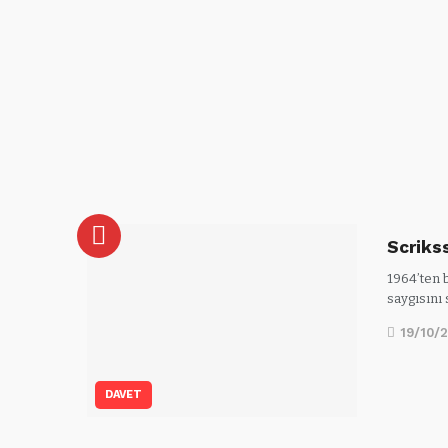
Scriks
1964’ten b
saygısını
19/10/
DAVET