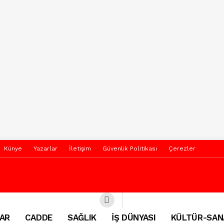
Künye
Yazarlar
İletişim
Güvenlik Politikası
Çerezler
AR
CADDE
SAĞLIK
İŞ DÜNYASI
KÜLTÜR-SAN